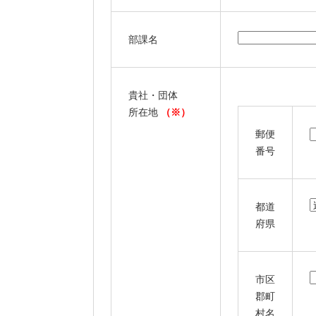
部課名
貴社・団体
所在地
（※）
郵便
番号
都道
府県
市区
郡町
村名