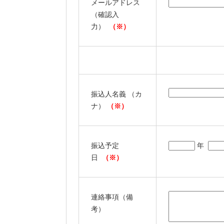
メールアドレス
（確認入
力）
（※）
振込人名義 （カ
ナ）
（※）
振込予定
年
日
（※）
連絡事項（備
考）