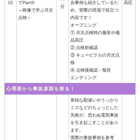
15
てPartⅢ
合事例も紹介しているた
高圧
分
～映像で学ぶ月次
め、実際の現場で役立つ
点検～
内容です！
オープニング
① 月次点検時の服装や備
品高圧
② 点検前確認
③ キュービクルの月次点
検
④ 点検後確認・報告
エンディング
心理面から事故原因を探る！
単純な勘違いやうっかり
ミスなどのちょっとした
失敗が、思わぬ電気事故
を引き起こすことがあり
ます。
実際の事故事例を参考