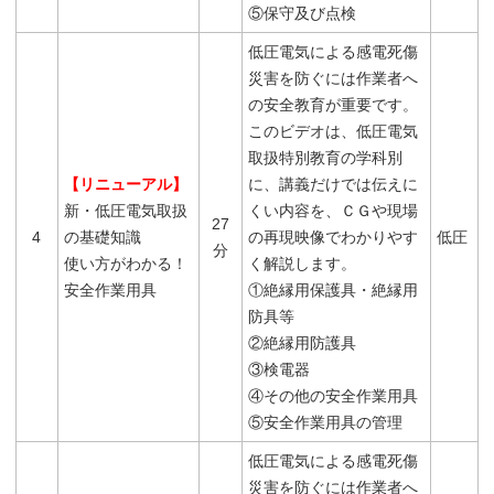
⑤保守及び点検
低圧電気による感電死傷
災害を防ぐには作業者へ
の安全教育が重要です。
このビデオは、低圧電気
取扱特別教育の学科別
【リニューアル】
に、講義だけでは伝えに
新・低圧電気取扱
くい内容を、ＣＧや現場
27
4
の基礎知識
の再現映像でわかりやす
低圧
分
使い方がわかる！
く解説します。
安全作業用具
①絶縁用保護具・絶縁用
防具等
②絶縁用防護具
③検電器
④その他の安全作業用具
⑤安全作業用具の管理
低圧電気による感電死傷
災害を防ぐには作業者へ