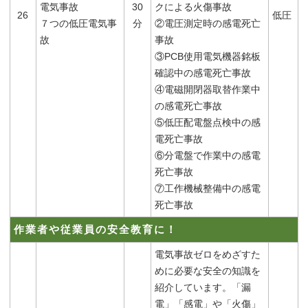
電気事故
30
クによる火傷事故
26
低圧
７つの低圧電気事
分
②電圧測定時の感電死亡
故
事故
③PCB使用電気機器銘板
確認中の感電死亡事故
④電磁開閉器取替作業中
の感電死亡事故
⑤低圧配電盤点検中の感
電死亡事故
⑥分電盤で作業中の感電
死亡事故
⑦工作機械整備中の感電
死亡事故
作業者や従業員の安全教育に！
電気事故ゼロをめざすた
めに必要な安全の知識を
紹介しています。「漏
電」「感電」や「火傷」