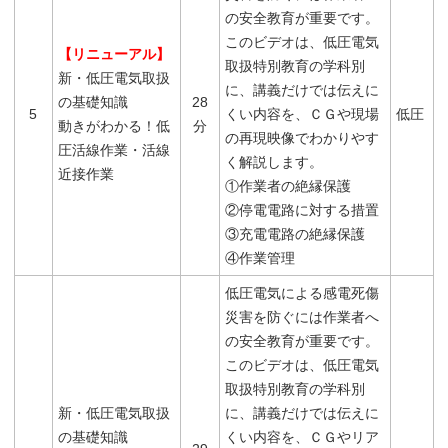
の安全教育が重要です。
このビデオは、低圧電気
【リニューアル】
取扱特別教育の学科別
新・低圧電気取扱
に、講義だけでは伝えに
の基礎知識
28
5
くい内容を、ＣＧや現場
低圧
動きがわかる！低
分
の再現映像でわかりやす
圧活線作業・活線
く解説します。
近接作業
①作業者の絶縁保護
②停電電路に対する措置
③充電電路の絶縁保護
④作業管理
低圧電気による感電死傷
災害を防ぐには作業者へ
の安全教育が重要です。
このビデオは、低圧電気
取扱特別教育の学科別
新・低圧電気取扱
に、講義だけでは伝えに
の基礎知識
くい内容を、ＣＧやリア