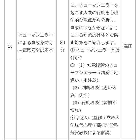
に、ヒューマンエラーを
起こす人間の行動を心理
学的な観点から分析し、
事故につながらないよう
ヒューマンエラー
にするための具体的な防
による事故を防ぐ
28
止対策をご紹介します。
16
高圧
～電気安全の基本
分
① ヒューマンエラーとは
～
何か？
② （1）知覚段階のヒュ
ーマンエラー（錯覚・勘
違い・不注意）
（2）判断段階（思い込
み・失念）
（3）行動段階（習慣や
慣れ）
③ まとめ（監修：立教大
学現代心理学部心理学科
芳賀教授による解説）