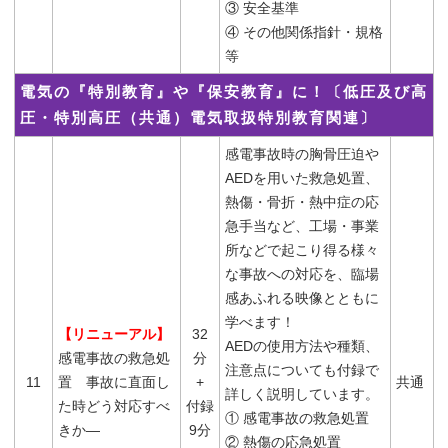
③ 安全基準
④ その他関係指針・規格
等
電気の『特別教育』や『保安教育』に！〔低圧及び高
圧・特別高圧（共通）電気取扱特別教育関連〕
感電事故時の胸骨圧迫や
AEDを用いた救急処置、
熱傷・骨折・熱中症の応
急手当など、工場・事業
所などで起こり得る様々
な事故への対応を、臨場
感あふれる映像とともに
学べます！
【リニューアル】
32
AEDの使用方法や種類、
感電事故の救急処
分
注意点についても付録で
11
置 事故に直面し
+
共通
詳しく説明しています。
た時どう対応すべ
付録
① 感電事故の救急処置
きか―
9分
② 熱傷の応急処置