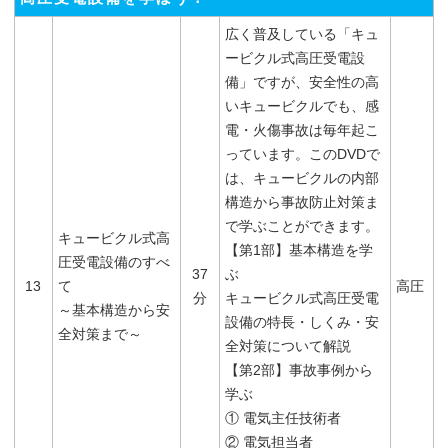
広く普及している「キュ
ービクル式高圧受電設
備」ですが、安全性の高
いキュービクルでも、感
電・火傷事故は毎年起こ
っています。このDVDで
は、キュービクルの内部
構造から事故防止対策ま
で学ぶことができます。
キュービクル式高
【第1部】基本構造を学
圧受電設備のすべ
37
ぶ
13
て
高圧
分
キュービクル式高圧受電
～基本構造から安
設備の特長・しくみ・安
全対策まで～
全対策について解説
【第2部】事故事例から
学ぶ
① 電気主任技術者
② 電気担当者