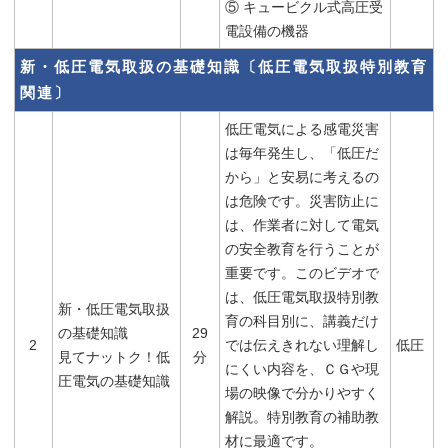
⑤ キュービクル式高圧受
電設備の機器
新・低圧電気取扱の基礎知識〔低圧電気取扱特別教育
関連〕
低圧電気による感電災害
は毎年発生し、「低圧だ
から」と安易に考えるの
は危険です。災害防止に
は、作業者に対して電気
の安全教育を行うことが
重要です。このビデオで
は、低圧電気取扱特別教
新・低圧電気取扱
育の科目別に、講義だけ
の基礎知識
29
2
では伝えきれない理解し
低圧
見てナットク！低
分
にくい内容を、ＣＧや現
圧電気の基礎知識
場の映像で分かりやすく
解説。特別教育の補助教
材に最適です。