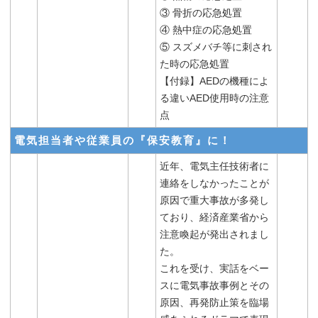
③ 骨折の応急処置
④ 熱中症の応急処置
⑤ スズメバチ等に刺され
た時の応急処置
【付録】AEDの機種によ
る違いAED使用時の注意
点
電気担当者や従業員の『保安教育』に！
近年、電気主任技術者に
連絡をしなかったことが
原因で重大事故が多発し
ており、経済産業省から
注意喚起が発出されまし
た。
これを受け、実話をベー
スに電気事故事例とその
原因、再発防止策を臨場