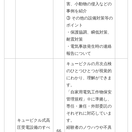
害、小動物の侵入などの
事例を紹介
③ その他の設備対策等の
ポイント
・保護協調、瞬低対策、
耐震対策
・電気事故発生時の連絡
報告について
キュービクルの月次点検
のひとつひとつが視覚的
にわかり、理解ができま
す。
「自家用電気工作物保安
管理規程」※に準拠し、
専任・兼任・外部委託の
それぞれに対応していま
キュービクル式高
す。
圧受電設備のすべ
経験者のノウハウや不具
66