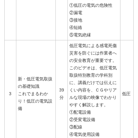
①低圧の電気の危険性
②漏電
③接地
④短絡
⑤電気絶縁
低圧電気による感電死傷
災害を防ぐには作業者へ
の安全教育が重要です。
このビデオは、低圧電気
取扱特別教育の学科別
新・低圧電気取扱
に、講義だけでは伝えに
の基礎知識
39
くい内容を、ＣＧやリア
3
これでまるわか
低圧
分
ルな現場の映像でわかり
り！低圧の電気設
やすく解説します。
備
①配電設備
②受変電設備
③配線
④電気使用設備