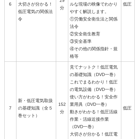
29
6
大切さが分かる！
ルな現場の映像でわかり
低圧
分
低圧電気の関係法
やすく解説します。
令
①労働安全衛生法と関係
法令
②安全衛生教育
③安全基準
④その他の関係指針・規
格等
見てナットク！低圧電気
の基礎知識（DVD一巻）
これでまるわかり！低圧
の電気設備（DVD一巻）
使い方がわかる！安全作
新・低圧電気取扱
152
業用具（DVD一巻）
7
の基礎知識（全５
低圧
分
動きがわかる！低圧活線
巻セット）
作業・活線近接作業
（DVD一巻）
大切さが分かる！低圧電