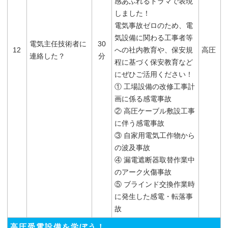
感あふれるドラマで表現
しました！
電気事故ゼロのため、電
気設備に関わる工事者等
電気主任技術者に
30
12
への社内教育や、保安規
高圧
連絡した？
分
程に基づく保安教育など
にぜひご活用ください！
① 工場設備の改修工事計
画に係る感電事故
② 高圧ケーブル敷設工事
に伴う感電事故
③ 自家用電気工作物から
の波及事故
④ 漏電遮断器取替作業中
のアーク火傷事故
⑤ ブラインド交換作業時
に発生した感電・転落事
故
高圧受電設備を学ぼう！