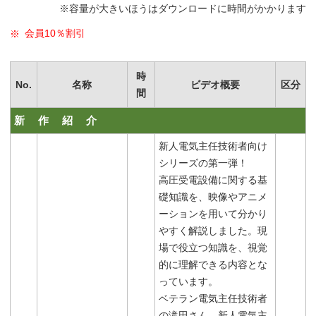
※容量が大きいほうはダウンロードに時間がかかります
会員10％割引
※
時
No.
名称
ビデオ概要
区分
間
新 作 紹 介
新人電気主任技術者向け
シリーズの第一弾！
高圧受電設備に関する基
礎知識を、映像やアニメ
ーションを用いて分かり
やすく解説しました。現
場で役立つ知識を、視覚
的に理解できる内容とな
っています。
ベテラン電気主任技術者
の滝田さん、新人電気主