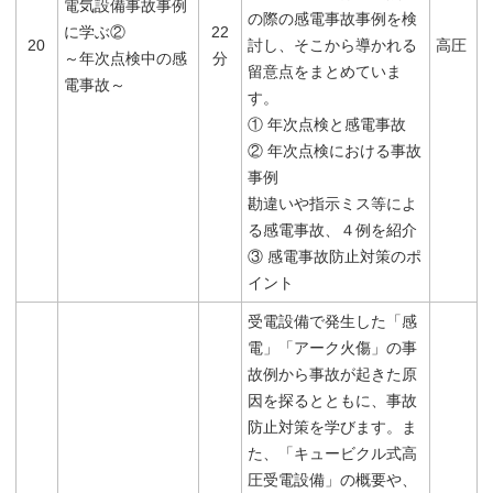
電気設備事故事例
の際の感電事故事例を検
に学ぶ②
22
20
討し、そこから導かれる
高圧
～年次点検中の感
分
留意点をまとめていま
電事故～
す。
① 年次点検と感電事故
② 年次点検における事故
事例
勘違いや指示ミス等によ
る感電事故、４例を紹介
③ 感電事故防止対策のポ
イント
受電設備で発生した「感
電」「アーク火傷」の事
故例から事故が起きた原
因を探るとともに、事故
防止対策を学びます。ま
た、「キュービクル式高
圧受電設備」の概要や、