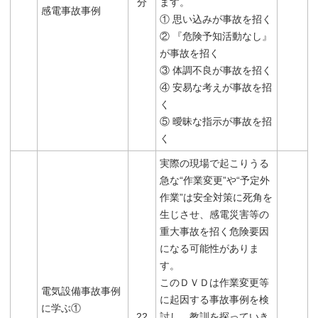
分
ます。
感電事故事例
① 思い込みが事故を招く
② 『危険予知活動なし』
が事故を招く
③ 体調不良が事故を招く
④ 安易な考えが事故を招
く
⑤ 曖昧な指示が事故を招
く
実際の現場で起こりうる
急な“作業変更”や“予定外
作業”は安全対策に死角を
生じさせ、感電災害等の
重大事故を招く危険要因
になる可能性がありま
す。
このＤＶＤは作業変更等
電気設備事故事例
に起因する事故事例を検
に学ぶ①
22
討し、教訓を探っていき