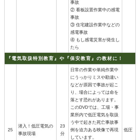
事故
② 看板設置作業中の感電
事故
③ 住宅建設作業中などの
感電事故
④ もし感電災害が発生し
たら
『電気取扱特別教育』や『保安教育』の教材に！
日常の作業や単純作業中
にうっかりミスや勘違い
などが原因で事故が起こ
り、場合によっては命を
落とす恐れがあります。
このDVDでは、工場・事
業所内で低圧電気を取扱
う中で起きた死亡事故事
潜入！低圧電気の
23
25
例を迫力ある映像で再現
低圧
事故現場
分
しています。