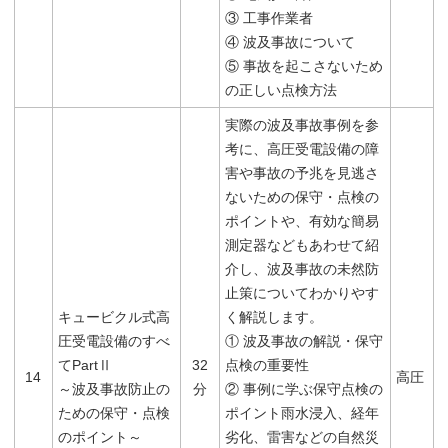
③ 工事作業者
④ 波及事故について
⑤ 事故を起こさないため
の正しい点検方法
実際の波及事故事例を参
考に、高圧受電設備の障
害や事故の予兆を見逃さ
ないための保守・点検の
ポイントや、有効な簡易
測定器などもあわせて紹
介し、波及事故の未然防
止策についてわかりやす
キュービクル式高
く解説します。
圧受電設備のすべ
① 波及事故の解説・保守
てPartⅡ
32
点検の重要性
14
高圧
～波及事故防止の
分
② 事例に学ぶ保守点検の
ための保守・点検
ポイント雨水浸入、経年
のポイント～
劣化、雷害などの自然災