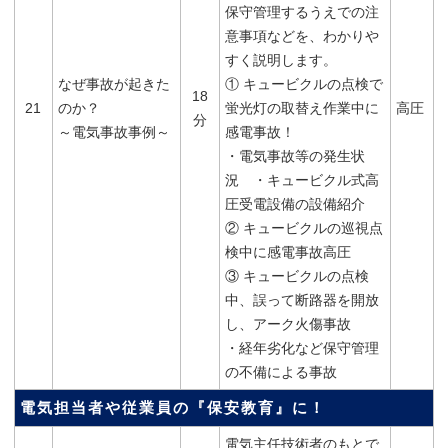
保守管理するうえでの注
意事項などを、わかりや
すく説明します。
なぜ事故が起きた
① キュービクルの点検で
18
21
のか？
蛍光灯の取替え作業中に
高圧
分
～電気事故事例～
感電事故！
・電気事故等の発生状
況 ・キュービクル式高
圧受電設備の設備紹介
② キュービクルの巡視点
検中に感電事故高圧
③ キュービクルの点検
中、誤って断路器を開放
し、アーク火傷事故
・経年劣化など保守管理
の不備による事故
電気担当者や従業員の『保安教育』に！
電気主任技術者のもとで