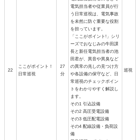
電気担当者や従業員が行
う日常巡視は、電気事故
を未然に防ぐ重要な役割
を担っています。
「ここがポイント!」シリ
ーズでおなじみの牛田課
長と新任電気担当者の池
田君が、異音や異臭など
ここがポイント！
27
の異常の兆しの見つけ方
22
巡視
日常巡視
分
や各設備の保守など、日
常巡視のチェックポイン
トをわかりやすく解説し
ます。
その1 引込設備
その2 高圧受電設備
その3 低圧配電設備
その4 配線設備・負荷設
備