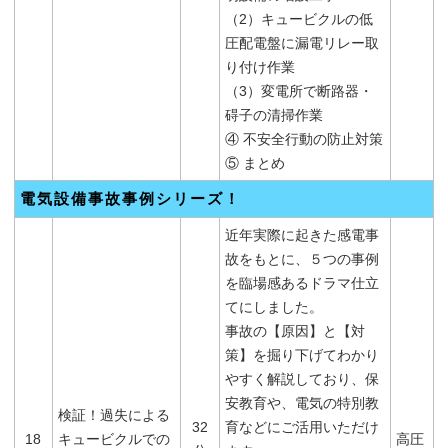
（2）キュービクルの低
圧配電盤に漏電リレー取
り付け作業
（3）変電所で断路器・
碍子の清掃作業
④ 不安全行動の防止対策
⑤ まとめ
電気設備事故事例シリーズ！
近年実際に起きた感電事
故をもとに、５つの事例
を臨場感あるドラマ仕立
てにしました。
事故の【原因】と【対
策】を掘り下げてわかり
やすく解説しており、保
安教育や、電気の特別教
検証！過失による
32
育などにご活用いただけ
18
キュービクルでの
高圧