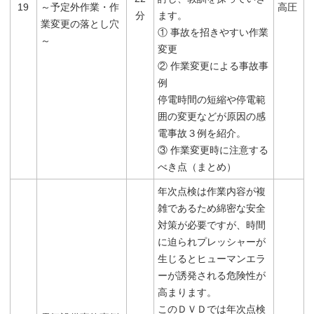
19
～予定外作業・作
高圧
分
ます。
業変更の落とし穴
① 事故を招きやすい作業
～
変更
② 作業変更による事故事
例
停電時間の短縮や停電範
囲の変更などが原因の感
電事故３例を紹介。
③ 作業変更時に注意する
べき点（まとめ）
年次点検は作業内容が複
雑であるため綿密な安全
対策が必要ですが、時間
に迫られプレッシャーが
生じるとヒューマンエラ
ーが誘発される危険性が
高まります。
このＤＶＤでは年次点検