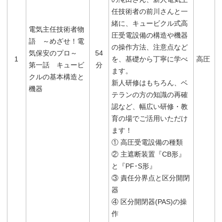
任技術者の前川さんと一
緒に、キュービクル式高
電気主任技術者物
圧受電設備の構造や機器
語 ～めざせ！電
の操作方法、注意点など
気保安のプロ～
54
1
を、基礎から丁寧に学べ
高圧
第一話 キュービ
分
ます。
クルの基本構造と
新人研修はもちろん、ベ
機器
テランの方の知識の再確
認など、幅広い研修・教
育の場でご活用いただけ
ます！
① 高圧受電設備の種類
② 主遮断装置『CB形』
と『PF･S形』
③ 責任分界点と区分開閉
器
④ 区分開閉器(PAS)の操
作