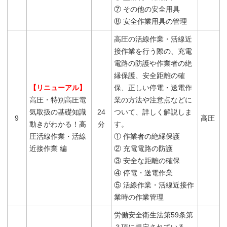
⑦ その他の安全用具
⑧ 安全作業用具の管理
高圧の活線作業・活線近
接作業を行う際の、充電
電路の防護や作業者の絶
縁保護、安全距離の確
【リニューアル】
保、正しい停電・送電作
高圧・特別高圧電
業の方法や注意点などに
気取扱の基礎知識
24
ついて、詳しく解説しま
9
高圧
動きがわかる！高
分
す。
圧活線作業・活線
① 作業者の絶縁保護
近接作業 編
② 充電電路の防護
③ 安全な距離の確保
④ 停電・送電作業
⑤ 活線作業・活線近接作
業時の作業管理
労働安全衛生法第59条第