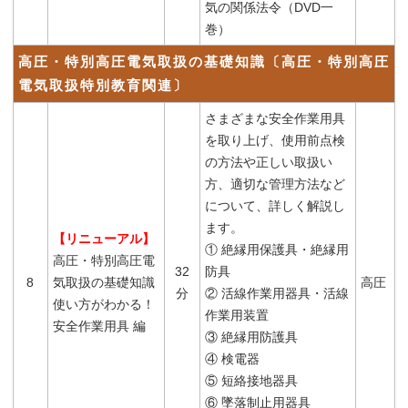
気の関係法令（DVD一
巻）
高圧・特別高圧電気取扱の基礎知識〔高圧・特別高圧
電気取扱特別教育関連〕
さまざまな安全作業用具
を取り上げ、使用前点検
の方法や正しい取扱い
方、適切な管理方法など
について、詳しく解説し
ます。
【リニューアル】
① 絶縁用保護具・絶縁用
高圧・特別高圧電
32
防具
8
気取扱の基礎知識
高圧
分
② 活線作業用器具・活線
使い方がわかる！
作業用装置
安全作業用具 編
③ 絶縁用防護具
④ 検電器
⑤ 短絡接地器具
⑥ 墜落制止用器具