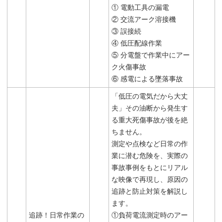
① 電動工具の漏電
② 交流アーク溶接機
③ 誤接続
④ 低圧配線作業
⑤ 分電盤で作業中にアー
ク火傷事故
⑥ 感電による墜落事故
「低圧の電気だから大丈
夫」その油断から発生す
る重大死傷事故が後を絶
ちません。
測定や点検など日常の作
業に潜む危険を、実際の
事故事例をもとにリアル
な映像で再現し、原因の
追跡と防止対策を解説し
ます。
追跡！日常作業の
①負荷電流測定時のアー