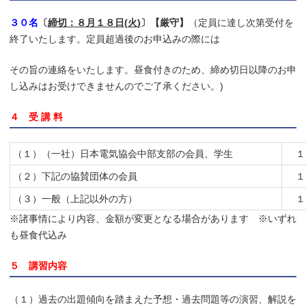
３０名
〔
締切：８月１８日(火)
〕【厳守】
（定員に達し次第受付を
終了いたします。定員超過後のお申込みの際には
その旨の連絡をいたします。昼食付きのため、締め切日以降のお申
し込みはお受けできませんのでご了承ください。)
４ 受 講 料
（１）（一社）日本電気協会中部支部の会員、学生
１
（２）下記の協賛団体の会員
１
（３）一般（上記以外の方）
１
※諸事情により内容、金額が変更となる場合があります ※いずれ
も昼食代込み
５ 講習内容
（１）過去の出題傾向を踏まえた予想・過去問題等の演習、解説を